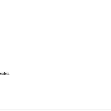
KKS Tell Hämelerwald
Schiess- und Sportverein e.V. von 1931
erden.