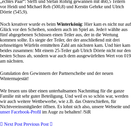
„echtes Paar“: Steffi und Stefan Rohrig gewannen mit 460,5 Teilern
vor Heidi und Michael Reh (500,8) und Kerstin Gehrke und Ulrich
Dörrie (545,9).
Noch kreativer wurde es beim
Winterkönig
: Hier kam es nicht nur auf
Glück vor den Scheiben, sondern auch im Spiel an. Jede/r wählte aus
fünf abgegebenen Schüssen einen Teiler aus, der in die Wertung
kommen sollte. Es siegte der Teiler, der der anschließend mit drei
zehnseitigen Würfeln ermittelten Zahl am nächsten kam. Und hier kam
beides zusammen: Mit einem 25-Teiler gab Ulrich Dörrie nicht nur den
besten Schuss ab, sondern war auch dem ausgewürfelten Wert von 019
am nächsten.
Gratulation den Gewinnern der Partnerscheibe und der neuen
Wintermajestät!
Wir freuen uns über einen unterhaltsamen Nachmittag für die ganze
Familie mit sehr guter Beteiligung. Und weil es so schön war, werden
wir auch weitere Wettbewerbe, wie z.B. das Osterschießen, für
Nichtvereinsmitglieder öffnen. Es lohnt sich also, unsere Webseite und
unser Facebook-Profil
im Auge zu behalten! /SiR
Next Post
Previous Post