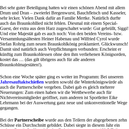
Bei sehr guter Beteiligung hatten wir einen schönen Abend mit allem
Drum und Dran – zweierlei Bregenwurst, Bauchfleisch und Kasseler,
sehr lecker. Vielen Dank dafür an Familie Mertke. Natürlich durfte
auch das Braunkohllied nicht fehlen. Diesmal mit einem Special-
Guest, der extra aus dem Harz zugeschaltet wurde: Gut gebrüllt, Siggi!
Und eine Majestät gab es auch noch: Von den beiden Vereins- bzw.
Versammlungsältesten Heiner Habenau und Wilfried Cyrol wurde
Stefan Rohrig zum neuen Braunkohlkönig proklamiert. Glückwunsch!
Damit sind natürlich auch Verpflichtungen verbunden: Erscheint er
künftig zum Braunkohlessen ohne den ihm verliehenen Königsorden,
kostet das … (das gilt übrigens auch für alle anderen
Braunkohlmajestäten!).
Schon eine Woche später ging es weiter im Programm: Bei unserem
Jahresauftaktschießen
wurden sowohl die Winterkönigswürde als
auch die Partnerscheibe vergeben. Dabei gab es gleich mehrere
Neuerungen: Zum einen haben wir die Wettbewerbe auch für
Nichtvereinsmitglieder geöffnet, zum anderen ist Sportleiter Eike
Lehrmann bei der Auswertung ganz neue und unkonventionelle Wege
gegangen.
Bei der
Partnerscheibe
wurde aus den Teilern der abgegebenen zehn
Schüsse ein Durchschnitt gebildet. Dabei siegte in diesem Jahr ein