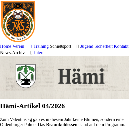
KKS Tell
Hämelerwald
Schiess- und Sportverein e.V. von 1931
Home
Verein
Training
Schießsport
Jugend
Sicherheit
Kontakt
News-Archiv
Intern
Hämi-Artikel 04/2026
Zum Valentinstag gab es in diesem Jahr keine Blumen, sondern eine
Oldenburger Palme: Das
Braunkohlessen
stand auf dem Programm.