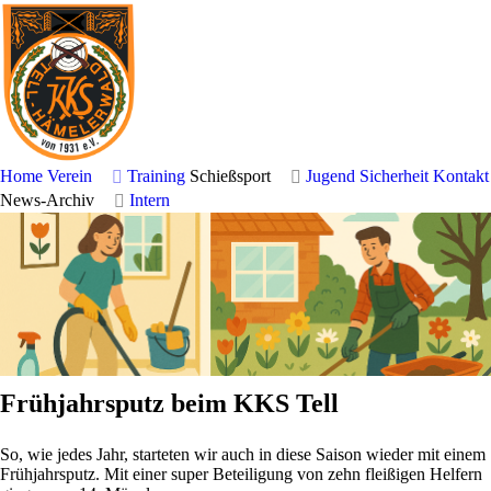
KKS Tell
Hämelerwald
Schiess- und Sportverein e.V. von 1931
Home
Verein
Training
Schießsport
Jugend
Sicherheit
Kontakt
News-Archiv
Intern
Frühjahrsputz beim KKS Tell
So, wie jedes Jahr, starteten wir auch in diese Saison wieder mit einem
Frühjahrsputz. Mit einer super Beteiligung von zehn fleißigen Helfern