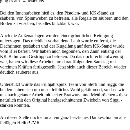
ging es am 14. März los.
Bei den Innenarbeiten hieß es, den Pistolen- und KK-Stand zu
säubern, von Spinnweben zu befreien, alle Regale zu säubern und den
Boden zu wischen, bis alles blitzblank war.
Auch die Außenanlagen wurden einer gründlichen Reinigung
unterzogen. Das reichlich vorhandene Laub wurde entfernt, die
Dachrinnen gesäubert und der Kugelfang auf dem KK-Stand wurde
vom Blei befreit. Wir haben auch begonnen, den Zaun entlang der
KK-Bahn vom Gestrüpp zu befreien. Da das doch recht aufwendig
war, haben wir diese Arbeiten am darauffolgenden Samstag mit
vereinten Kräften fertiggestellt. Jetzt sieht auch dieser Bereich wieder
deutlich sauberer aus.
Unterstützt wurde das Frühjahrsputz-Team von Steffi und Siggi: die
beiden haben sich um unser leibliches Wohl gekümmert, so dass wir
uns nach getaner Arbeit mit lecker Bratwurst und Mettbrötchen - diese
natürlich mit den Original handgeschnittenen Zwiebeln von Siggi -
stärken konnten.
An dieser Stelle noch einmal ein ganz herzliches Dankeschön an alle
fleißigen Helfer! /MR